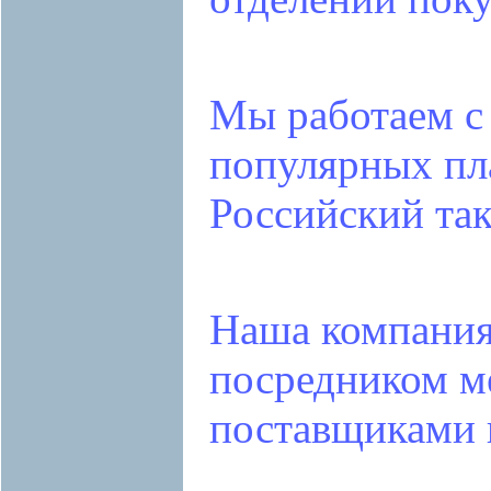
Мы работаем с
популярных пл
Российский та
Наша компания
посредником 
поставщиками 