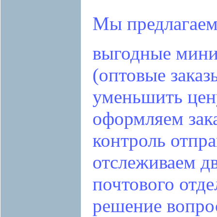
Мы предлагаем
выгодные мин
(оптовые заказ
уменьшить цен
оформляем зак
контроль отпра
отслеживаем д
почтового отде
решение вопрос