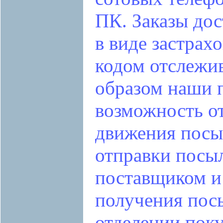
ПК. Заказы дос
в виде застрах
кодом отслежи
образом наши 
возможность от
движения посы
отправки посы
поставщиком и
получения пос
отделении поку