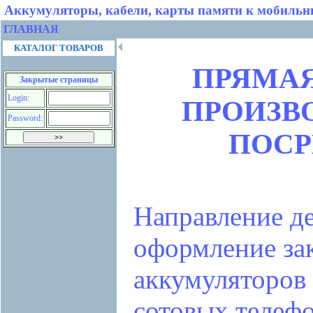
Аккумуляторы, кабели, карты памяти к мобильн
ГЛАВНАЯ
🞀
КАТАЛОГ ТОВАРОВ
ПРЯМАЯ
Закрытые страницы
Login:
ПРОИЗВ
Password:
ПОСР
Направление де
оформление зак
аккумуляторов 
сотовых телеф